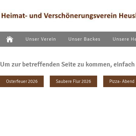
Unser Verein
Unser Backes
Unsere H
Um zur betreffenden Seite zu kommen, einfach 
Osterfeuer 2026
Saubere Flur 2026
Pizza- Abend